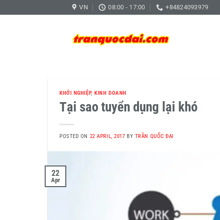
Skip
VN
08:00 - 17:00
+84824093979
to
content
KHỞI NGHIỆP
,
KINH DOANH
Tại sao tuyển dụng lại khó
POSTED ON
22 APRIL, 2017
BY
TRẦN QUỐC ĐẠI
22
Apr