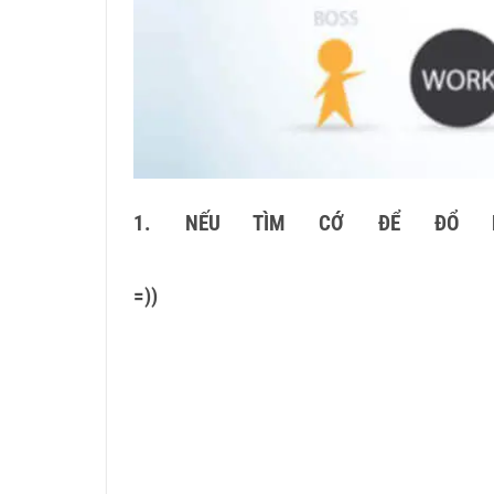
1. NẾU TÌM CỚ ĐỂ ĐỔ 
=)
)