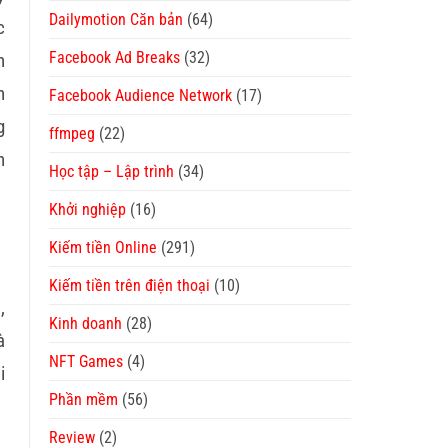
Dailymotion Căn bản
(64)
c
Facebook Ad Breaks
(32)
n
n
Facebook Audience Network
(17)
g
ffmpeg
(22)
n
Học tập – Lập trình
(34)
Khởi nghiệp
(16)
Kiếm tiền Online
(291)
Kiếm tiền trên điện thoại
(10)
,
Kinh doanh
(28)
à
NFT Games
(4)
i
Phần mềm
(56)
Review
(2)