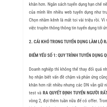
khăn hơn. Ngân sách tuyển dụng hạn chế n
của mình lên nhiều web tuyển dụng như trư
Chọn nhầm kênh là mất toi vài triệu rồi. Vì
việc truyền thông thông tin tuyển dụng tới ứ
2. CÁI KHÓ TRONG TUYỂN DỤNG LÀM LỘ 
ĐIỂM YẾU SỐ 1: QUY TRÌNH TUYỂN DỤNG 
Doanh nghiệp thì không thể thay đổi quá nh
họ nhận biết vấn đề chậm và phản ứng cũn
khăn hơn rất nhiều nhưng các DN vẫn giữ nh
test và
RA QUYẾT ĐỊNH TUYỂN NGƯỜI RẤ
vòng 2, đợi thêm tuần nữa để có offer. Tron