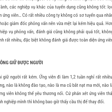
đành, các nghiệp vụ khác của tuyển dụng cũng không tốt: lọ
ọn ứng viên… Có rất nhiều công ty không có sơ tuyển qua nhâ
hoặc giám đốc phỏng vấn nên vừa mệt lại kém hiệu quả. Hơ
hiệp vụ phỏng vấn, đánh giá cũng không phải quá tốt, khôn
ính rất nhiều, đặc biệt không đánh giá được toàn diện ứng viê
HÔNG GIỮ ĐƯỢC NGƯỜI
 giữ người rất kém. Ứng viên đi làm 1,2 tuần nghỉ rất nhiều
àng, nào là không đào tạo, nào là ma cũ bắt nạt ma mới, nào l
ng viên không thể yêu thương nổi. Cứ phán xét ứng viên thá
h nghiệp mình thì không bao giờ thấy cầu thị để thay đổi.