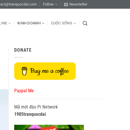
tact@tranquocdai.com
Follow
Newsletter
LINE
KINH DOANH
CUỘC SỐNG
DONATE
Buy me a coffee
Paypal Me
Mã mời đào Pi Network
1985tranquocdai