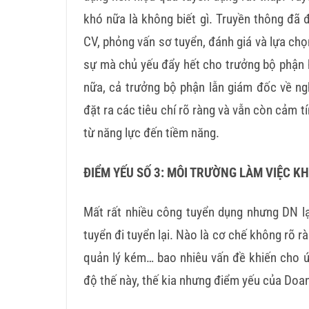
khó nữa là không biết gì. Truyền thông đã 
CV, phỏng vấn sơ tuyển, đánh giá và lựa ch
sự mà chủ yếu đẩy hết cho trưởng bộ phận 
nữa, cả trưởng bộ phận lẫn giám đốc về ng
đặt ra các tiêu chí rõ ràng và vẫn còn cảm t
từ năng lực đến tiềm năng.
ĐIỂM YẾU SỐ 3: MÔI TRƯỜNG LÀM VIỆC K
Mất rất nhiều công tuyển dụng nhưng DN lại
tuyển đi tuyển lại. Nào là cơ chế không rõ r
quản lý kém… bao nhiêu vấn đề khiến cho ứ
độ thế này, thế kia nhưng điểm yếu của Doan