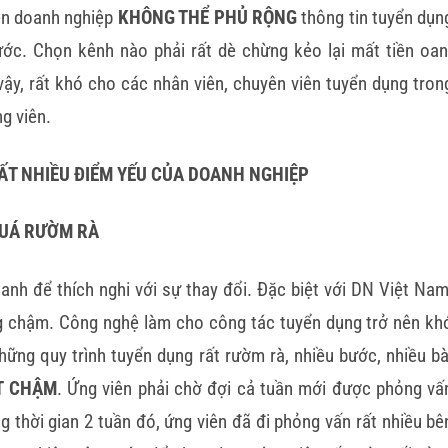
ên doanh nghiệp
KHÔNG THỂ PHỦ RỘNG
thông tin tuyển dụn
ớc. Chọn kênh nào phải rất dè chừng kẻo lại mất tiền oan
 vậy, rất khó cho các nhân viên, chuyên viên tuyển dụng tron
ng viên.
RẤT NHIỀU ĐIỂM YẾU CỦA DOANH NGHIỆP
QUÁ RƯỜM RÀ
anh để thích nghi với sự thay đổi. Đặc biệt với DN Việt Nam
g chậm. Công nghệ làm cho công tác tuyển dụng trở nên kh
ững quy trình tuyển dụng rất rườm rà, nhiều bước, nhiều bà
T CHẬM
. Ứng viên phải chờ đợi cả tuần mới được phỏng vấ
g thời gian 2 tuần đó, ứng viên đã đi phỏng vấn rất nhiều bê