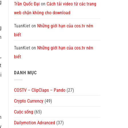
g
Trần Quốc Đại
on
Cách tải video từ các trang
web chặn không cho download
TuanKiet
on
Những giới hạn của cos.tv nên
g
biết
n
TuanKiet
on
Những giới hạn của cos.tv nên
,
biết
t
DANH MỤC
i
COSTV – ClipClaps – Pando
(27)
Crypto Currency
(49)
Cuộc sống
(65)
n
Dailymotion Advanced
(37)
y