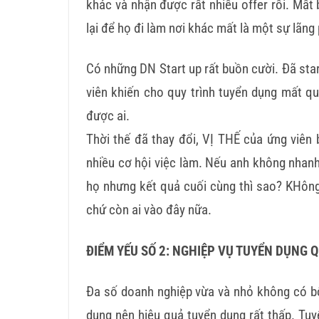
khác và nhận được rất nhiều offer rồi. Mấ
lại để họ đi làm nơi khác mất là một sự lãng
Có những DN Start up rất buồn cười. Đã star
viên khiến cho quy trình tuyển dụng mất quá
được ai.
Thời thế đã thay đổi, VỊ THẾ của ứng viên
nhiều cơ hội việc làm. Nếu anh không nhanh 
họ nhưng kết quả cuối cùng thì sao? KHông
chứ còn ai vào đây nữa.
ĐIỂM YẾU SỐ 2: NGHIỆP VỤ TUYỂN DỤNG 
Đa số doanh nghiệp vừa và nhỏ không có bộ
dụng nên hiệu quả tuyển dụng rất thấp. Tuy