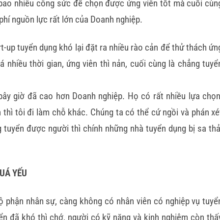
t bao nhiêu công sức để chọn được ứng viên tốt mà cuối cùn
 phí nguồn lực rất lớn của Doanh nghiệp.
t-up tuyển dụng khó lại đặt ra nhiều rào cản để thử thách ứn
 nhiều thời gian, ứng viên thì nản, cuối cùng là chẳng tuyể
 bây giờ đã cao hơn Doanh nghiệp. Họ có rất nhiều lựa chọn
thì tôi đi làm chỗ khác. Chúng ta có thể cứ ngồi và phán xé
 tuyển được người thì chính những nhà tuyển dụng bị sa thả
QUÁ YẾU
 phận nhân sự, càng không có nhân viên có nghiệp vụ tuyể
ển đã khó thì chớ, người có kỹ năng và kinh nghiệm còn thấ