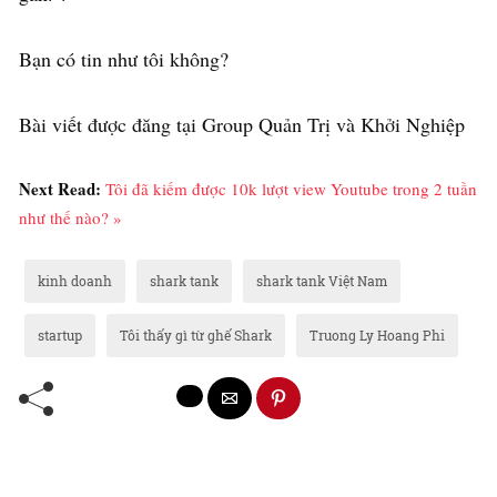
Bạn có tin như tôi không?
Bài viết được đăng tại Group Quản Trị và Khởi Nghiệp
Next Read:
Tôi đã kiếm được 10k lượt view Youtube trong 2 tuần
như thế nào? »
kinh doanh
shark tank
shark tank Việt Nam
startup
Tôi thấy gì từ ghế Shark
Truong Ly Hoang Phi