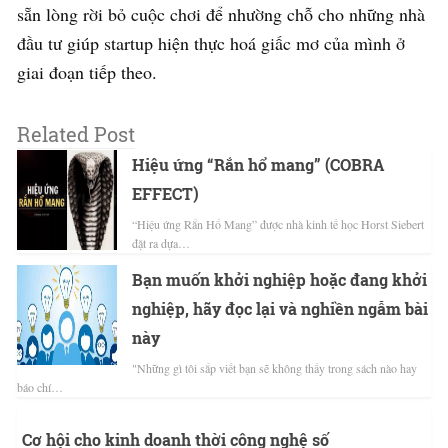
sẵn lòng rời bỏ cuộc chơi để nhường chỗ cho những nhà
đầu tư giúp startup hiện thực hoá giấc mơ của mình ở
giai đoạn tiếp theo.
Related Post
Hiệu ứng “Rắn hổ mang” (COBRA
EFFECT)
“Hiệu ứng Rắn Hổ Mang” được nhà kinh tế học Horst Siebert
đặt ra dựa…
Bạn muốn khởi nghiệp hoặc đang khởi
nghiệp, hãy đọc lại và nghiền ngẫm bài
này
"Những gì tôi sắp viết bạn sẽ không thấy trong sách nào hay
báo chí…
Cơ hội cho kinh doanh thời công nghệ số