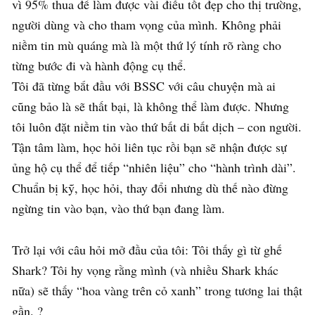
vì 95% thua để làm được vài điều tốt đẹp cho thị trường,
người dùng và cho tham vọng của mình. Không phải
niềm tin mù quáng mà là một thứ lý tính rõ ràng cho
từng bước đi và hành động cụ thể.
Tôi đã từng bắt đầu với BSSC với câu chuyện mà ai
cũng bảo là sẽ thất bại, là không thể làm được. Nhưng
tôi luôn đặt niềm tin vào thứ bất di bất dịch – con người.
Tận tâm làm, học hỏi liên tục rồi bạn sẽ nhận được sự
ủng hộ cụ thể để tiếp “nhiên liệu” cho “hành trình dài”.
Chuẩn bị kỹ, học hỏi, thay đổi nhưng dù thế nào đừng
ngừng tin vào bạn, vào thứ bạn đang làm.
Trở lại với câu hỏi mở đầu của tôi: Tôi thấy gì từ ghế
Shark? Tôi hy vọng rằng mình (và nhiều Shark khác
nữa) sẽ thấy “hoa vàng trên cỏ xanh” trong tương lai thật
gần. ?