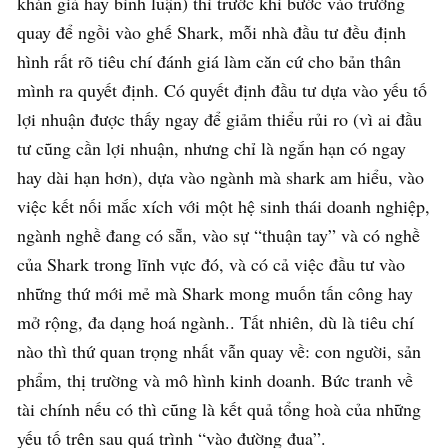
khán giả hay bình luận) thì trước khi bước vào trường
quay để ngồi vào ghế Shark, mỗi nhà đầu tư đều định
hình rất rõ tiêu chí đánh giá làm căn cứ cho bản thân
mình ra quyết định. Có quyết định đầu tư dựa vào yếu tố
lợi nhuận được thấy ngay để giảm thiểu rủi ro (vì ai đầu
tư cũng cần lợi nhuận, nhưng chỉ là ngắn hạn có ngay
hay dài hạn hơn), dựa vào ngành mà shark am hiểu, vào
việc kết nối mắc xích với một hệ sinh thái doanh nghiệp,
ngành nghề đang có sẵn, vào sự “thuận tay” và có nghề
của Shark trong lĩnh vực đó, và có cả việc đầu tư vào
những thứ mới mẻ mà Shark mong muốn tấn công hay
mở rộng, đa dạng hoá ngành.. Tất nhiên, dù là tiêu chí
nào thì thứ quan trọng nhất vẫn quay về: con người, sản
phẩm, thị trường và mô hình kinh doanh. Bức tranh về
tài chính nếu có thì cũng là kết quả tổng hoà của những
yếu tố trên sau quá trình “vào đường đua”.