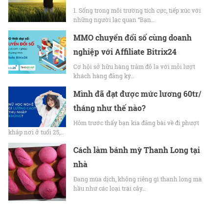
1. Sống trong môi trường tích cực, tiếp xúc với
những người lạc quan “Bạn…
MMO chuyển đổi số cùng doanh
nghiệp với Affiliate Bitrix24
Cơ hội sở hữu hàng trăm đô la với mỗi lượt
khách hàng đăng ký…
Mình đã đạt được mức lương 60tr/
tháng như thế nào?
Hôm trước thấy bạn kia đăng bài về đi phượt
khắp nơi ở tuổi 25,…
Cách làm bánh mỳ Thanh Long tại
nhà
Đang mùa dịch, không riêng gì thanh long mà
hầu như các loại trái cây…