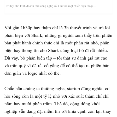
Cơ hội cho kinh doanh thời công nghệ số. Chỉ với một chiếc điện thoại…
Với gần 1h30p hay thậm chí là 3h thuyết trình và trả lời
phản biện với Shark, những gì người xem thấy trên phiên
bản phát hành chính thức chỉ là một phần rất nhỏ, phản
biện hay thông tin cho Shark cũng loại bỏ đi rất nhiều.
Dù vậy, bộ phận biên tập – tôi thật sự đánh giá rất cao
và trân quý vì đã rất cố gắng để có thể tạo ra phiên bản
đơn giản và logic nhất có thể.
Chắc hẳn chúng ta thường nghe, startup đúng nghĩa, cơ
hội sống còn là một tỷ lệ nhỏ với xác suất thậm chí chỉ
năm hay mười phần trăm. Thế đó, cộng đồng khởi
nghiệp vẫn đang đặt niềm tin với khía cạnh còn lại, thay