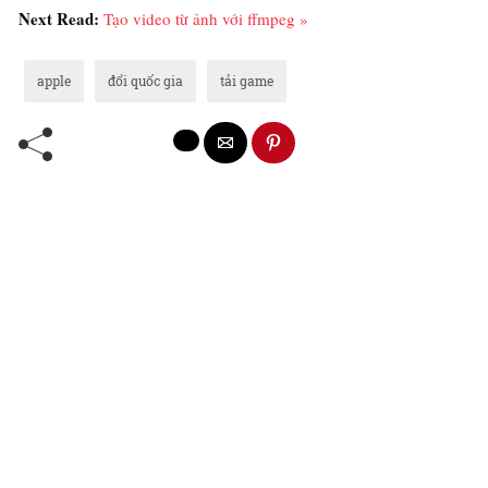
Next Read:
Tạo video từ ảnh với ffmpeg »
apple
đổi quốc gia
tải game