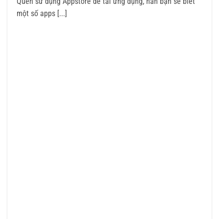
Quen sử dụng Appstore để tải ứng dụng, hẳn bạn sẽ biết
một số apps [...]