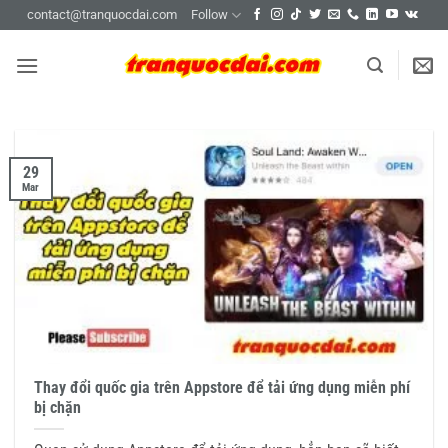
Skip
contact@tranquocdai.com
Follow
to
content
29
Mar
Thay đổi quốc gia trên Appstore để tải ứng dụng miễn phí
bị chặn