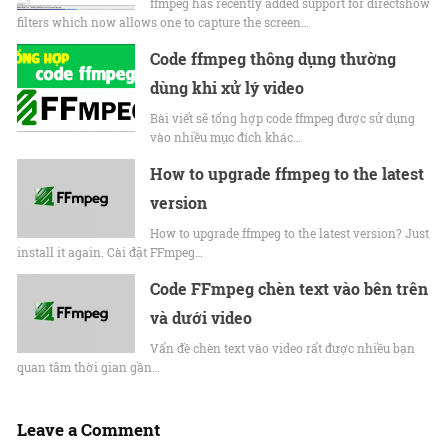
ffmpeg has recently added support for directshow
filters which now allows one to capture the screen…
Code ffmpeg thông dụng thường
dùng khi xử lý video
Bài viết sẽ tổng hợp code ffmpeg được sử dụng
vào nhiều mục đích khác…
How to upgrade ffmpeg to the latest
version
How to upgrade ffmpeg to the latest version? Just
install it again. Cài đặt FFmpeg…
Code FFmpeg chèn text vào bên trên
và dưới video
Vấn đề chèn text vào video rất được nhiều bạn
quan tâm thời gian gần…
Leave a Comment