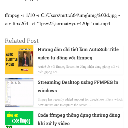
ffmpeg -r 1/10 -i C:\Users\mrtra\64\img\img%03d.jpg -
c:v libx264 -vf “fps=25,format=yuv420p” out.mp4
Related Post
Hướng dẫn chi tiết làm AutoSub Title
video tự động với ffmpeg
AutoSub với ffmpeg là cách tự động nhận dạng giọng nói và
biến giọng nói…
Streaming Desktop using FFMPEG in
windows
ffmpeg has recently added support for directshow filters which
now allows one to capture the screen…
Code ffmpeg thông dụng thường dùng
khi xử lý video