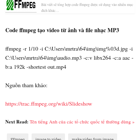
Bài viết sẽ tổng hợp code ffmpeg được sử dụng vào nhiều mục
đích khác…
Code ffmpeg tạo video từ ảnh và file nhạc MP3
ffmpeg -r 1/10 -i C:\Users\mrtra\64\img\img%03d.jpg -i
C:\Users\mrtra\64\img\audio.mp3 -c:v libx264 -c:a aac -
b:a 192k -shortest out.mp4
Nguồn tham khảo:
https://trac.ffmpeg.org/wiki/Slideshow
Next Read:
Tên tiếng Anh của các tổ chức quốc tế thường dùng »
FFmpeg
image to video
make video from image