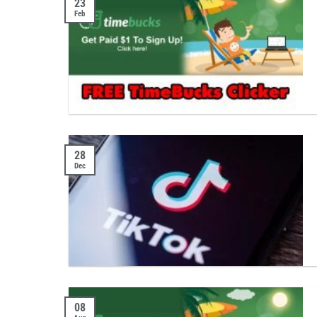
23
Feb
28
Dec
08