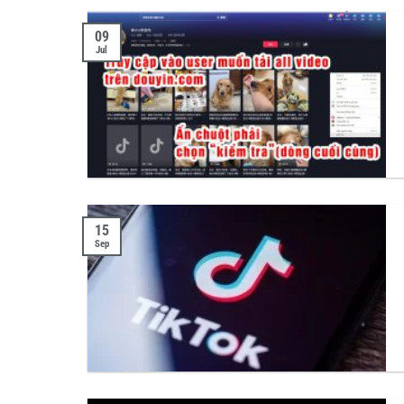
09
Jul
15
Sep