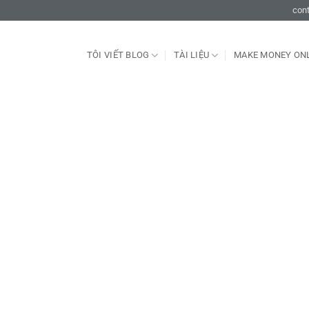
con
TÔI VIẾT BLOG
TÀI LIỆU
MAKE MONEY ON