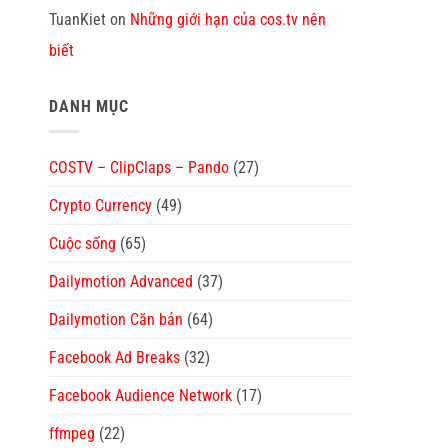
TuanKiet
on
Những giới hạn của cos.tv nên
biết
DANH MỤC
COSTV – ClipClaps – Pando
(27)
Crypto Currency
(49)
Cuộc sống
(65)
Dailymotion Advanced
(37)
Dailymotion Căn bản
(64)
Facebook Ad Breaks
(32)
Facebook Audience Network
(17)
ffmpeg
(22)