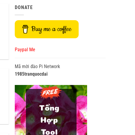
DONATE
Buy me a coffee
Paypal Me
Mã mời đào Pi Network
1985tranquocdai