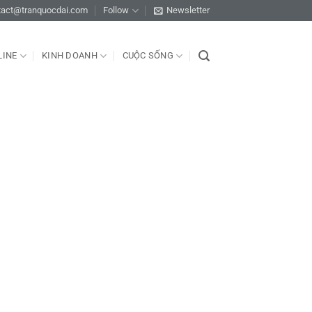
tact@tranquocdai.com
Follow
Newsletter
LINE
KINH DOANH
CUỘC SỐNG