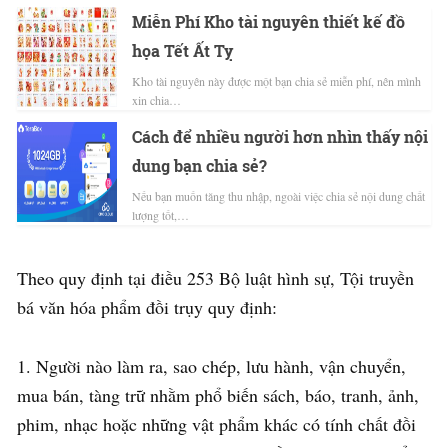
Miễn Phí Kho tài nguyên thiết kế đồ
họa Tết Ất Tỵ
Kho tài nguyên này được một bạn chia sẻ miễn phí, nên mình
xin chia…
Cách để nhiều người hơn nhìn thấy nội
dung bạn chia sẻ?
Nếu bạn muốn tăng thu nhập, ngoài việc chia sẻ nội dung chất
lượng tốt,…
Theo quy định tại điều 253 Bộ luật hình sự, Tội truyền
bá văn hóa phẩm đồi trụy quy định:
1. Người nào làm ra, sao chép, lưu hành, vận chuyển,
mua bán, tàng trữ nhằm phổ biến sách, báo, tranh, ảnh,
phim, nhạc hoặc những vật phẩm khác có tính chất đồi