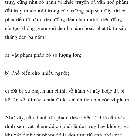
truỵ, cũng như có hành vi khác truyền bá văn hoá phẩm
đồi truỵ thuộc một trong các trường hợp sau đây, thì bị
phạt tiền từ năm triệu đồng đến năm mươi triệu đồng,
cải tạo không giam giữ đến ba năm hoặc phạt tù từ sáu
tháng đến ba năm:
a) Vật phạm pháp có số lượng lớn;
b) Phổ biến cho nhiều người;
c) Đã bị xử phạt hành chính về hành vi này hoặc đã bị
kết án về tội này, chưa được xoá án tích mà còn vi phạm.
Như vậy, cấu thành tội phạm theo Điều 253 là cần xác
định xem vật phẩm đó có phải là đồi trụy hay không, và
khi xác định vật phẩm đó là đồi trụy thì cần phải xác