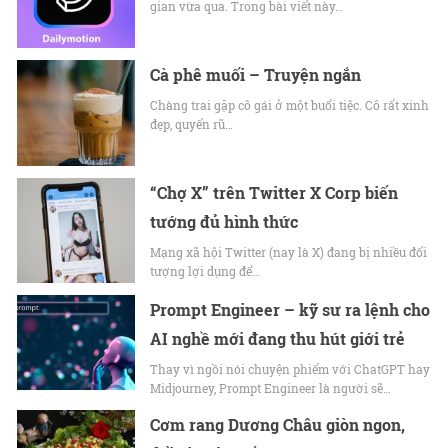
gian vừa qua. Trong bài viết này…
Cà phê muối – Truyện ngắn
Chàng trai gặp cô gái ở một buổi tiệc. Cô rất xinh
đẹp, quyến rũ…
“Chợ X” trên Twitter X Corp biến
tướng đủ hình thức
Mạng xã hội Twitter (nay là X) đang bị nhiều đối
tượng lợi dụng để…
Prompt Engineer – kỹ sư ra lệnh cho
AI nghề mới đang thu hút giới trẻ
Thay vì ngồi nói chuyện phiếm với ChatGPT hay
Midjourney, Prompt Engineer là người sẽ…
Cơm rang Dương Châu giòn ngon,