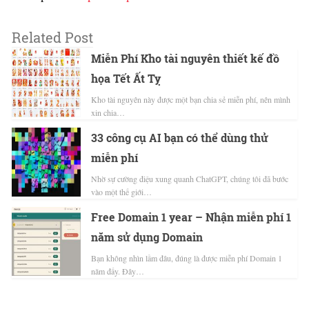
Related Post
Miễn Phí Kho tài nguyên thiết kế đồ
họa Tết Ất Tỵ
Kho tài nguyên này được một bạn chia sẻ miễn phí, nên mình
xin chia…
33 công cụ AI bạn có thể dùng thử
miễn phí
Nhờ sự cường điệu xung quanh ChatGPT, chúng tôi đã bước
vào một thế giới…
Free Domain 1 year – Nhận miễn phí 1
năm sử dụng Domain
Bạn không nhìn lầm đâu, đúng là được miễn phí Domain 1
năm đấy. Đây…