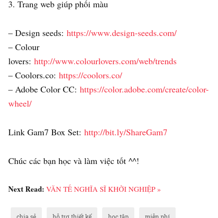
3. Trang web giúp phối màu
– Design seeds:
https://www.design-seeds.com/
– Colour
lovers:
http://www.colourlovers.com/web/trends
– Coolors.co:
https://coolors.co/
– Adobe Color CC:
https://color.adobe.com/create/color-
wheel/
Link Gam7 Box Set:
http://bit.ly/ShareGam7
Chúc các bạn học và làm việc tốt ^^!
Next Read:
VĂN TẾ NGHĨA SĨ KHỞI NGHIỆP »
chia sẻ
hỗ trợ thiết kế
học tập
miễn phí