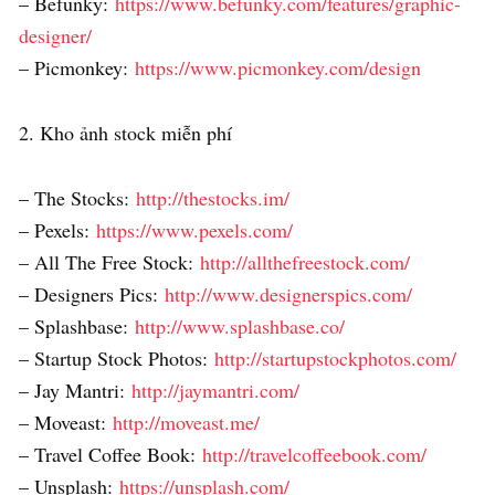
– Befunky:
https://www.befunky.com/features/graphic-
designer/
– Picmonkey:
https://www.picmonkey.com/design
2. Kho ảnh stock miễn phí
– The Stocks:
http://thestocks.im/
– Pexels:
https://www.pexels.com/
– All The Free Stock:
http://allthefreestock.com/
– Designers Pics:
http://www.designerspics.com/
– Splashbase:
http://www.splashbase.co/
– Startup Stock Photos:
http://startupstockphotos.com/
– Jay Mantri:
http://jaymantri.com/
– Moveast:
http://moveast.me/
– Travel Coffee Book:
http://travelcoffeebook.com/
– Unsplash:
https://unsplash.com/