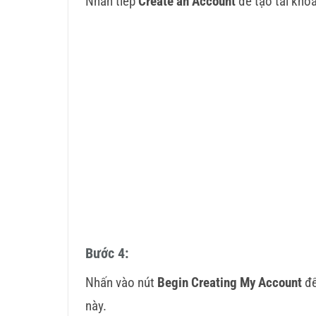
Nhấn tiếp
Create an Account
để tạo tài kho
Bước 4:
Nhấn vào nút
Begin Creating My Account
để
này.