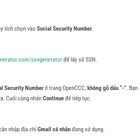
y tích chọn vào
Social Security Number
.
enerator.com/ssngenerator
để lấy số SSN.
al Security Number
ở trang OpenCCC,
không gõ dấu “-”
. Bạn
ữa. Cuối cùng nhấn
Continue
để tiếp tục.
cần nhập địa chỉ
Gmail cá nhân
đang sử dụng.