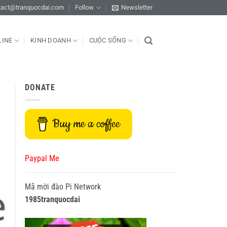
tact@tranquocdai.com
Follow
Newsletter
LINE
KINH DOANH
CUỘC SỐNG
DONATE
Buy me a coffee
Paypal Me
Mã mời đào Pi Network
1985tranquocdai