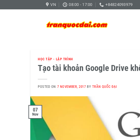
Skip
VN
08:00 - 17:00
+84824093979
to
content
HỌC TẬP - LẬP TRÌNH
Tạo tài khoản Google Drive kh
POSTED ON
7 NOVEMBER, 2017
BY
TRẦN QUỐC ĐẠI
07
Nov