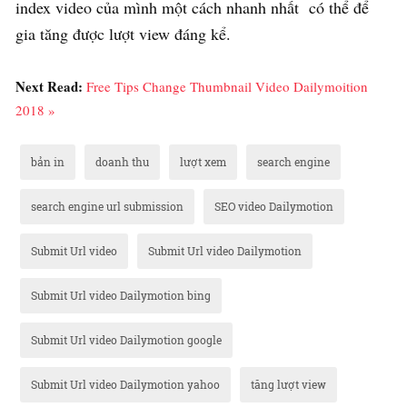
index video của mình một cách nhanh nhất có thể để
gia tăng được lượt view đáng kể.
Next Read:
Free Tips Change Thumbnail Video Dailymoition
2018 »
bản in
doanh thu
lượt xem
search engine
search engine url submission
SEO video Dailymotion
Submit Url video
Submit Url video Dailymotion
Submit Url video Dailymotion bing
Submit Url video Dailymotion google
Submit Url video Dailymotion yahoo
tăng lượt view