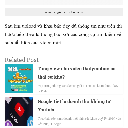
search engine url submission
Sau khi upload và khai báo đầy đủ thông tin như trên thì
bước tiếp theo là thông báo với các công cụ tìm kiếm về
sự xuất hiện của video mới.
Related Post
Tăng view cho video Dailymotion có
thật sự khó?
Một trong những vấn đề nan giải là làm sao kiếm được "key
hot" để…
Google tiết lộ doanh thu khủng từ
Youtube
Theo báo cáo kinh doanh mới nhất (tài khóa quý IV-2019 vừa
kết thúc), Google…