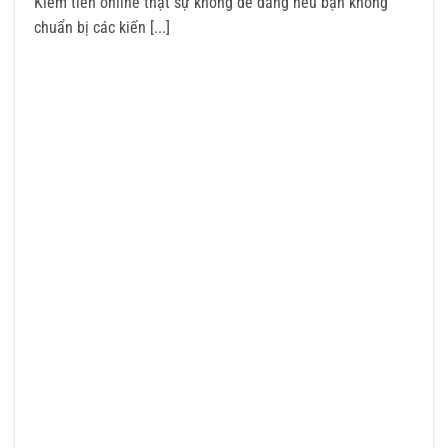
Kiếm tiền online thật sự không dễ dàng nếu bạn không
chuẩn bị các kiến [...]