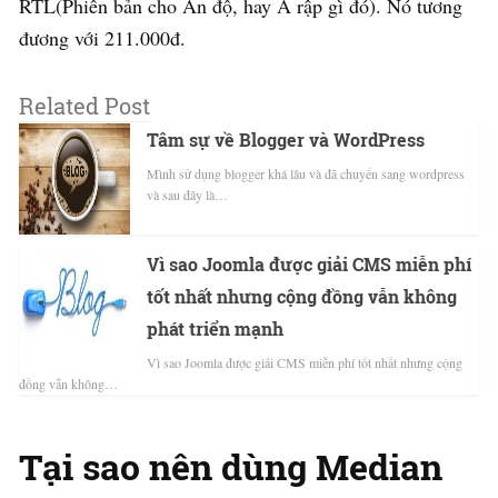
RTL(Phiên bản cho Ấn độ, hay Ả rập gì đó). Nó tương
đương với 211.000đ.
Related Post
Tâm sự về Blogger và WordPress
Mình sử dụng blogger khá lâu và đã chuyển sang wordpress
và sau đây là…
Vì sao Joomla được giải CMS miễn phí
tốt nhất nhưng cộng đồng vẫn không
phát triển mạnh
Vì sao Joomla được giải CMS miễn phí tốt nhất nhưng cộng
đồng vẫn không…
Tại sao nên dùng Median