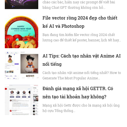
chào các bác, hiện nay các prompt để viết bài
bằng Chat GPT thường không còn hỗ…
File vector rồng 2024 đẹp cho thiết
kế AI và Photoshop
Bạn đang tìm kiếm file vector rồng 2024 chất
lượng cao để thiết kế poster, banner, lịch tết hay…
AI Tips: Cách tạo nhân vật Anime AI
nổi tiếng
Cách tạo nhân vật anime nổi tiếng nhất? How to
Generate The Most Popular Anime…
Đánh giá mạng xã hội GETTR. Có
nên tạo tài khoản hay không?
Mạng xã hội Gettr được cho là mạng xã hội ủng
hộ cựu Tổng thống…