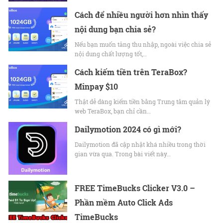
Cách để nhiều người hơn nhìn thấy
nội dung bạn chia sẻ?
Nếu bạn muốn tăng thu nhập, ngoài việc chia sẻ
nội dung chất lượng tốt,…
Cách kiếm tiền trên TeraBox?
Minpay $10
Thật dễ dàng kiếm tiền bằng Trung tâm quản lý
web TeraBox, bạn chỉ cần…
Dailymotion 2024 có gì mới?
Dailymotion đã cập nhật khá nhiều trong thời
gian vừa qua. Trong bài viết này…
FREE TimeBucks Clicker V3.0 –
Phần mềm Auto Click Ads
TimeBucks