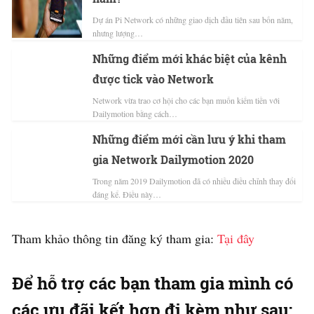
Dự án Pi Network có những giao dịch đầu tiên sau bốn năm,
nhưng lượng…
Những điểm mới khác biệt của kênh
được tick vào Network
Network vừa trao cơ hội cho các bạn muốn kiếm tiền với
Dailymotion bằng cách…
Những điểm mới cần lưu ý khi tham
gia Network Dailymotion 2020
Trong năm 2019 Dailymotion đã có nhiều điều chỉnh thay đổi
đáng kể. Điều này…
Tham khảo thông tin đăng ký tham gia:
Tại đây
Để hỗ trợ các bạn tham gia mình có
các ưu đãi kết hợp đi kèm như sau: