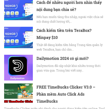
Cách để nhiều người hơn nhìn thấy
nội dung bạn chia sẻ?
Nếu bạn muốn tăng thu nhập, ngoài việc chia sẻ
nội dung chất lượng tốt,…
Cách kiếm tiền trên TeraBox?
Minpay $10
Thật dễ dàng kiếm tiền bằng Trung tâm quản lý
web TeraBox, bạn chỉ cần…
Dailymotion 2024 có gì mới?
Dailymotion đã cập nhật khá nhiều trong thời
gian vừa qua. Trong bài viết này…
FREE TimeBucks Clicker V3.0 –
Phần mềm Auto Click Ads
TimeBucks
TimeBucks Clicker miễn phí dành cho người dùng kiếm tiền online. Tool