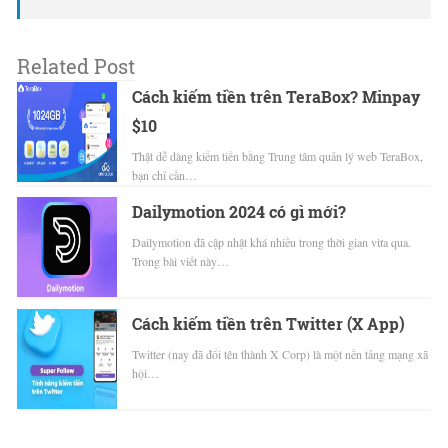
Related Post
Cách kiếm tiền trên TeraBox? Minpay
$10
Thật dễ dàng kiếm tiền bằng Trung tâm quản lý web TeraBox,
bạn chỉ cần…
Dailymotion 2024 có gì mới?
Dailymotion đã cập nhật khá nhiều trong thời gian vừa qua.
Trong bài viết này…
Cách kiếm tiền trên Twitter (X App)
Twitter (nay đã đổi tên thành X Corp) là một nền tảng mạng xã
hội…