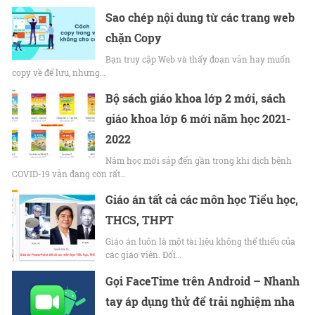
Sao chép nội dung từ các trang web
chặn Copy
Bạn truy cập Web và thấy đoạn văn hay muốn
copy về để lưu, nhưng…
Bộ sách giáo khoa lớp 2 mới, sách
giáo khoa lớp 6 mới năm học 2021-
2022
Năm học mới sắp đến gần trong khi dịch bệnh
COVID-19 vẫn đang còn rất…
Giáo án tất cả các môn học Tiểu học,
THCS, THPT
Giáo án luôn là một tài liệu không thể thiếu của
các giáo viên. Đối…
Gọi FaceTime trên Android – Nhanh
tay áp dụng thử để trải nghiệm nha