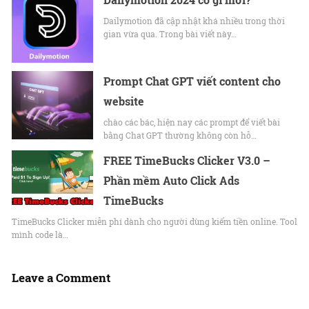
Dailymotion đã cập nhật khá nhiều trong thời
gian vừa qua. Trong bài viết này…
Prompt Chat GPT viết content cho
website
chào các bác, hiện nay các prompt để viết bài
bằng Chat GPT thường không còn hỗ…
FREE TimeBucks Clicker V3.0 –
Phần mềm Auto Click Ads
TimeBucks
TimeBucks Clicker miễn phí dành cho người dùng kiếm tiền online. Tool
mình code là…
Leave a Comment