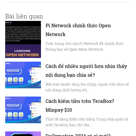
Bài liên quan
Pi Network chính thức Open
Network
Trên trang chủ của Pi Network đã chính thức
thông báo sẽ Open Main Network…
Cách để nhiều người hơn nhìn thấy
nội dung bạn chia sẻ?
Nếu bạn muốn tăng thu nhập, ngoài việc chia sẻ
nội dung chất lượng tốt,…
Cách kiếm tiền trên TeraBox?
Minpay $10
Thật dễ dàng kiếm tiền bằng Trung tâm quản lý
web TeraBox, bạn chỉ cần…
Dailymotion 2024 có gì mới?