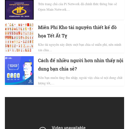
Trên trang chủ của Pi Network đã chính thức thông báo sẽ
Open Main Network…
Miễn Phí Kho tài nguyên thiết kế đồ
họa Tết Ất Tỵ
Kho tài nguyên này được một bạn chia sẻ miễn phí, nên mình
xin chia…
Cách để nhiều người hơn nhìn thấy nội
dung bạn chia sẻ?
Nếu bạn muốn tăng thu nhập, ngoài việc chia sẻ nội dung chất
lượng tốt,…