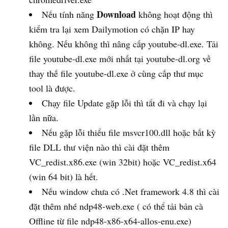
Download
Nếu tính năng
không hoạt động thì
kiểm tra lại xem Dailymotion có chặn IP hay
không. Nếu không thì nâng cấp youtube-dl.exe. Tải
file youtube-dl.exe mới nhất tại youtube-dl.org về
thay thế file youtube-dl.exe ở cùng cấp thư mục
tool là được.
Chạy file Update gặp lỗi thì tắt đi và chạy lại
lần nữa.
Nếu gặp lỗi thiểu file msvcr100.dll hoặc bất kỳ
file DLL thư viện nào thì cài đặt thêm
VC_redist.x86.exe (win 32bit) hoặc VC_redist.x64
(win 64 bit) là hết.
Nếu window chưa có .Net framework 4.8 thì cài
đặt thêm nhé ndp48-web.exe ( có thể tải bản cà
Offline từ file ndp48-x86-x64-allos-enu.exe)