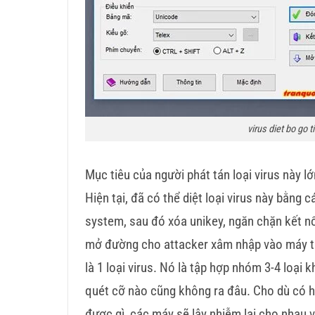
virus diet bo go t
Mục tiêu của người phát tán loại virus này lớ
Hiện tại, đã có thể diệt loại virus này bằng 
system, sau đó xóa unikey, ngăn chặn kết nối
mở đường cho attacker xâm nhập vào máy tín
là 1 loại virus. Nó là tập hợp nhóm 3-4 loại
quét cỡ nào cũng không ra đâu. Cho dù có hy 
được gì, các máy sẽ lây nhiễm lại cho nhau 