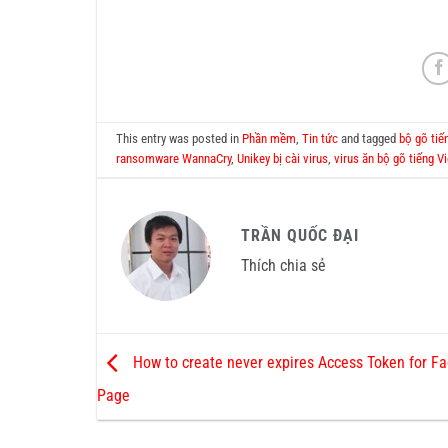
This entry was posted in
Phần mềm
,
Tin tức
and tagged
bộ gõ tiế
ransomware WannaCry
,
Unikey bị cài virus
,
virus ăn bộ gõ tiếng Vi
TRẦN QUỐC ĐẠI
Thích chia sẻ
How to create never expires Access Token for F
Page