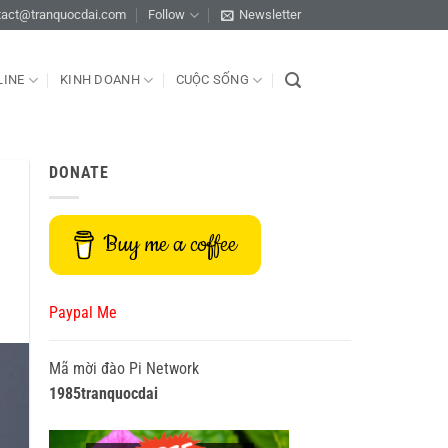
tact@tranquocdai.com
Follow
Newsletter
LINE
KINH DOANH
CUỘC SỐNG
DONATE
Buy me a coffee
Paypal Me
Mã mời đào Pi Network
1985tranquocdai