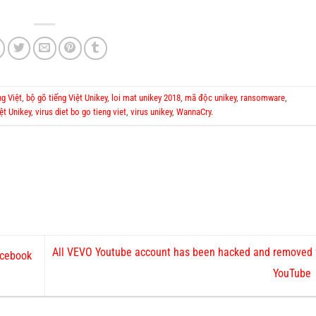
ng Việt
,
bộ gõ tiếng Việt Unikey
,
loi mat unikey 2018
,
mã độc unikey
,
ransomware
,
ệt Unikey
,
virus diet bo go tieng viet
,
virus unikey
,
WannaCry
.
All VEVO Youtube account has been hacked and removed
acebook
YouTube