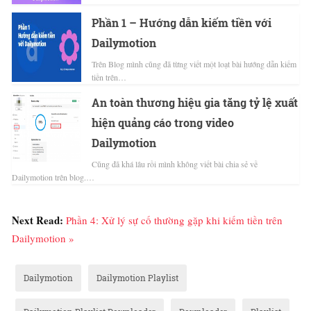
Phần 1 – Hướng dẫn kiếm tiền với
Dailymotion
Trên Blog mình cũng đã từng viết một loạt bài hướng dẫn kiếm
tiền trên…
An toàn thương hiệu gia tăng tỷ lệ xuất
hiện quảng cáo trong video
Dailymotion
Cũng đã khá lâu rồi mình không viết bài chia sẻ về
Dailymotion trên blog.…
Next Read:
Phần 4: Xử lý sự cố thường gặp khi kiếm tiền trên
Dailymotion »
Dailymotion
Dailymotion Playlist