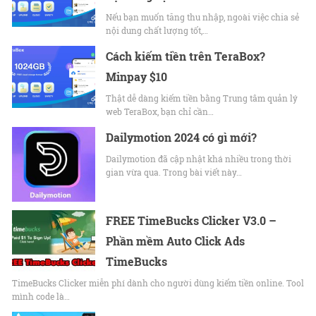
Nếu bạn muốn tăng thu nhập, ngoài việc chia sẻ
nội dung chất lượng tốt,…
Cách kiếm tiền trên TeraBox?
Minpay $10
Thật dễ dàng kiếm tiền bằng Trung tâm quản lý
web TeraBox, bạn chỉ cần…
Dailymotion 2024 có gì mới?
Dailymotion đã cập nhật khá nhiều trong thời
gian vừa qua. Trong bài viết này…
FREE TimeBucks Clicker V3.0 –
Phần mềm Auto Click Ads
TimeBucks
TimeBucks Clicker miễn phí dành cho người dùng kiếm tiền online. Tool
mình code là…