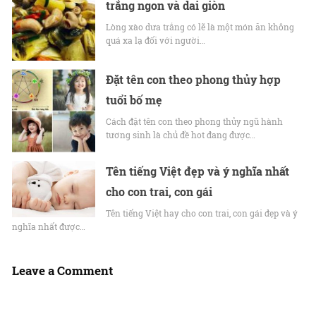
trắng ngon và dai giòn
Lòng xào dưa trắng có lẽ là một món ăn không
quá xa lạ đối với người…
Đặt tên con theo phong thủy hợp
tuổi bố mẹ
Cách đặt tên con theo phong thủy ngũ hành
tương sinh là chủ đề hot đang được…
Tên tiếng Việt đẹp và ý nghĩa nhất
cho con trai, con gái
Tên tiếng Việt hay cho con trai, con gái đẹp và ý
nghĩa nhất được…
Leave a Comment