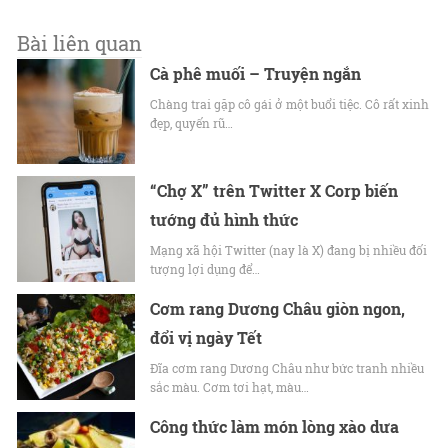
Bài liên quan
Cà phê muối – Truyện ngắn
Chàng trai gặp cô gái ở một buổi tiệc. Cô rất xinh
đẹp, quyến rũ…
“Chợ X” trên Twitter X Corp biến
tướng đủ hình thức
Mạng xã hội Twitter (nay là X) đang bị nhiều đối
tượng lợi dụng để…
Cơm rang Dương Châu giòn ngon,
đổi vị ngày Tết
Đĩa cơm rang Dương Châu như bức tranh nhiều
sắc màu. Cơm tơi hạt, màu…
Công thức làm món lòng xào dưa