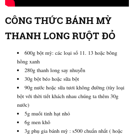
CÔNG THỨC BÁNH MỲ
THANH LONG RUỘT ĐỎ
600g bột mỳ: các loại số 11. 13 hoặc bông
hồng xanh
280g thanh long say nhuyễn
30g bột béo hoặc sữa bột
90g nước hoặc sữa tươi không đường (tùy loại
bột với thời tiết khách nhau chúng ta thêm 30g
nước)
5g muối tinh hạt nhỏ
6g men khô
3g phụ gia bánh mỳ : s500 chuẩn nhất ( hoặc