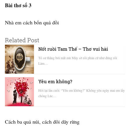
Bài thơ số 3
Nhà em cách bốn quả đồi
Related Post
Nốt ruồi Tam Thế – Thơ vui hài
Tổ sư thằng bói mắt mù Mày sờ rồi phán cứ như đúng rồi
Làm…
Yêu em không?
Hỏi lại lần cuối: “Yêu em không?” Không yêu ngày mai em lấy
chồng Lúc…
Cách ba quả núi, cách đôi dãy rừng