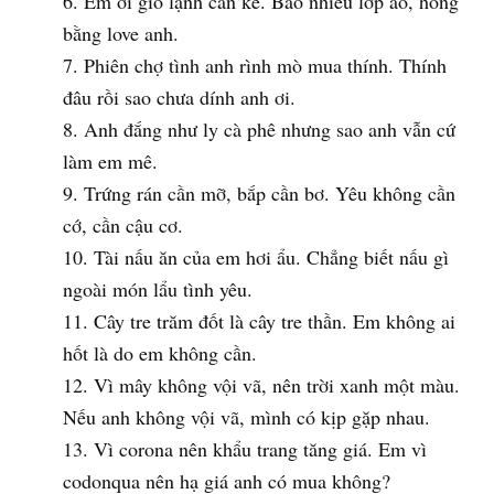
Em ơi gió lạnh cần kề. Bao nhiêu lớp áo, hong
bằng love anh.
Phiên chợ tình anh rình mò mua thính. Thính
đâu rồi sao chưa dính anh ơi.
Anh đắng như ly cà phê nhưng sao anh vẫn cứ
làm em mê.
Trứng rán cần mỡ, bắp cần bơ. Yêu không cần
cớ, cần cậu cơ.
Tài nấu ăn của em hơi ẩu. Chẳng biết nấu gì
ngoài món lẩu tình yêu.
Cây tre trăm đốt là cây tre thần. Em không ai
hốt là do em không cần.
Vì mây không vội vã, nên trời xanh một màu.
Nếu anh không vội vã, mình có kịp gặp nhau.
Vì corona nên khẩu trang tăng giá. Em vì
codonqua nên hạ giá anh có mua không?