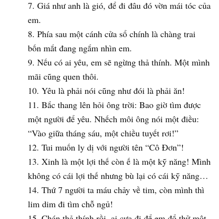
Giá như anh là gió, để đi đâu đó vờn mái tóc của
em.
Phía sau một cánh cửa sổ chính là chàng trai
bốn mắt đang ngắm nhìn em.
Nếu có ai yêu, em sẽ ngừng thả thính. Một mình
mãi cũng quen thôi.
Yêu là phải nói cũng như đói là phải ăn!
Bắc thang lên hỏi ông trời: Bao giờ tìm được
một người để yêu. Nhếch môi ông nói một điều:
“Vào giữa tháng sáu, một chiều tuyết rơi!”
Tui muốn ly dị với người tên “Cô Đơn”!
Xinh là một lợi thế còn ế là một kỹ năng! Mình
không có cái lợi thế nhưng bù lại có cái kỹ năng…
Thứ 7 người ta máu chảy về tim, còn mình thì
lim dim đi tìm chỗ ngủ!
Chán thả thính rồi, ai cưa đi để em đổ thử một