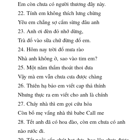
Em còn chưa có người thương đây này.
Tính em không thích lưng chừng
Yêu em chẳng sợ cắm sừng đâu anh
Anh ơi đèn đỏ nhớ dừng,
Trà đổ vào sữa chứ đừng đổ em.
Hôm nay trời đổ mưa rào
Nhà anh không ở, sao vào tim em?
Một năm thấm thoát thoi đưa
Vậy mà em vẫn chưa cưa được chàng
Thiên hạ bảo em viết cap thả thính
Nhưng thực ra em viết cho anh là chính
Cháy nhà thì em gọi cứu hỏa
Còn bố mẹ vắng nhà thì babe Call me
Tết anh đã có hoa đào, còn em chưa có anh
nào rước đi.
Tết ngồi cắn chút hạt dưa, bao lâu chưa được