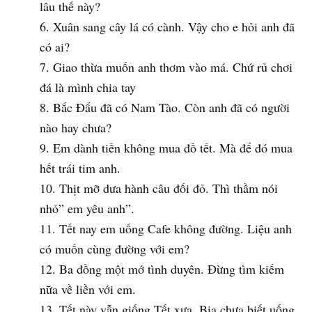
lâu thế này?
Xuân sang cây lá có cành. Vậy cho e hỏi anh đã
có ai?
Giao thừa muốn anh thơm vào má. Chứ rủ chơi
đá là mình chia tay
Bắc Đẩu đã có Nam Tào. Còn anh đã có người
nào hay chưa?
Em dành tiền không mua đồ tết. Mà để đó mua
hết trái tim anh.
Thịt mỡ dưa hành câu đối đỏ. Thì thầm nói
nhỏ” em yêu anh”.
Tết nay em uống Cafe không đường. Liệu anh
có muốn cùng đường với em?
Ba đồng một mớ tình duyên. Đừng tìm kiếm
nữa về liền với em.
Tết này vẫn giống Tết xưa. Bia chưa biết uống,