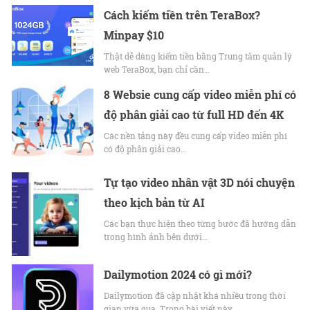
Cách kiếm tiền trên TeraBox?
Minpay $10
Thật dễ dàng kiếm tiền bằng Trung tâm quản lý
web TeraBox, bạn chỉ cần…
8 Websie cung cấp video miễn phí có
độ phân giải cao từ full HD đến 4K
Các nền tảng này đều cung cấp video miễn phí
có độ phân giải cao…
Tự tạo video nhân vật 3D nói chuyện
theo kịch bản từ AI
Các bạn thực hiện theo từng bước đã hướng dẫn
trong hình ảnh bên dưới…
Dailymotion 2024 có gì mới?
Dailymotion đã cập nhật khá nhiều trong thời
gian vừa qua. Trong bài viết này…