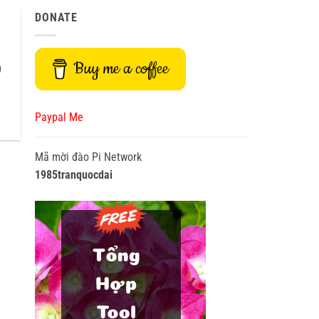
DONATE
Buy me a coffee
0
Paypal Me
Mã mời đào Pi Network
1985tranquocdai