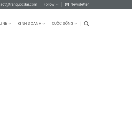
tact@tranquocdai.com
Follow
Newsletter
LINE
KINH DOANH
CUỘC SỐNG