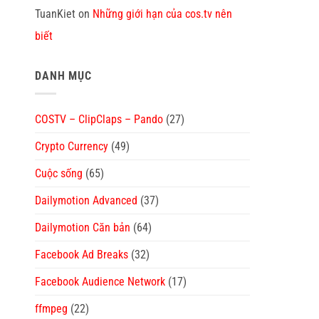
TuanKiet
on
Những giới hạn của cos.tv nên
biết
DANH MỤC
COSTV – ClipClaps – Pando
(27)
Crypto Currency
(49)
Cuộc sống
(65)
Dailymotion Advanced
(37)
Dailymotion Căn bản
(64)
Facebook Ad Breaks
(32)
Facebook Audience Network
(17)
ffmpeg
(22)