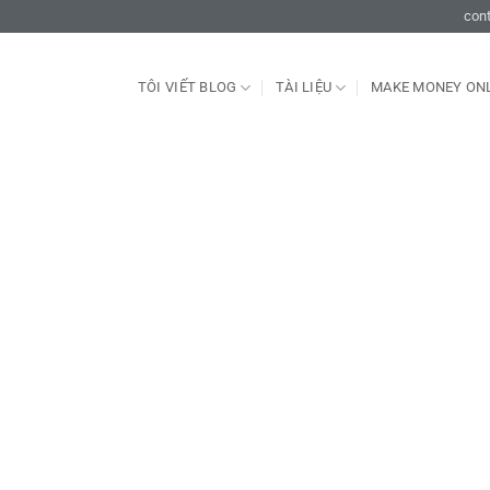
con
TÔI VIẾT BLOG
TÀI LIỆU
MAKE MONEY ON