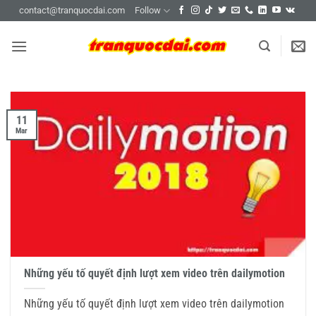
Skip
contact@tranquocdai.com
Follow
to
content
11
Mar
Những yếu tố quyết định lượt xem video trên dailymotion
Những yếu tố quyết định lượt xem video trên dailymotion