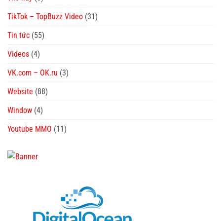
TikTok – TopBuzz Video
(31)
Tin tức
(55)
Videos
(4)
VK.com – OK.ru
(3)
Website
(88)
Window
(4)
Youtube MMO
(11)