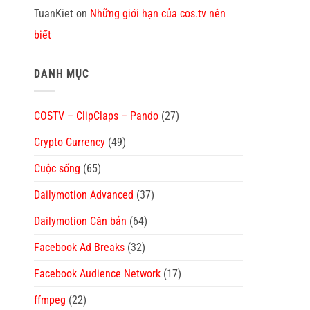
TuanKiet
on
Những giới hạn của cos.tv nên
biết
DANH MỤC
COSTV – ClipClaps – Pando
(27)
Crypto Currency
(49)
Cuộc sống
(65)
Dailymotion Advanced
(37)
Dailymotion Căn bản
(64)
Facebook Ad Breaks
(32)
Facebook Audience Network
(17)
ffmpeg
(22)