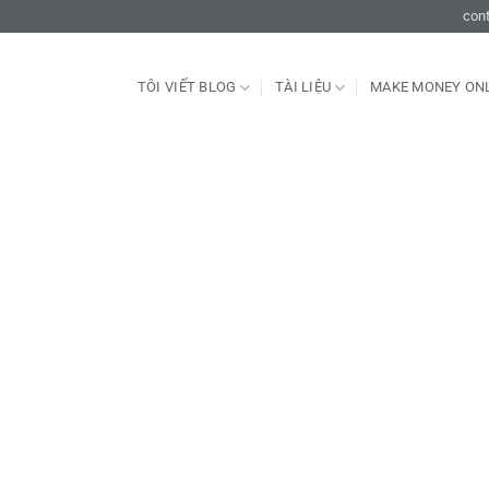
con
TÔI VIẾT BLOG
TÀI LIỆU
MAKE MONEY ON