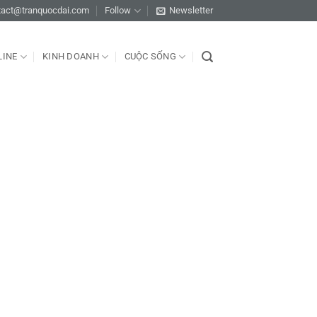
tact@tranquocdai.com
Follow
Newsletter
LINE
KINH DOANH
CUỘC SỐNG