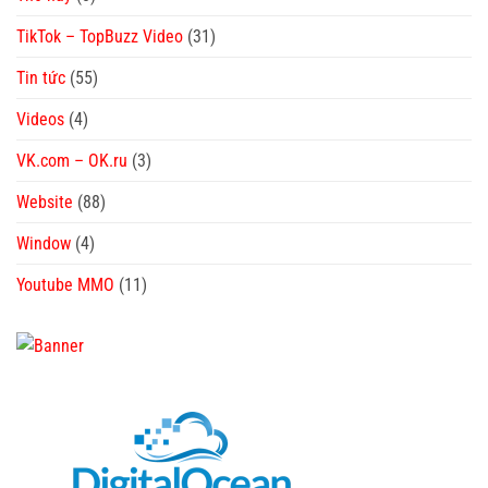
TikTok – TopBuzz Video
(31)
Tin tức
(55)
Videos
(4)
VK.com – OK.ru
(3)
Website
(88)
Window
(4)
Youtube MMO
(11)