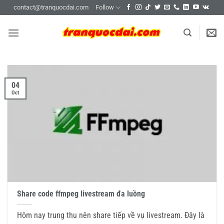
Skip
contact@tranquocdai.com
Follow
to
content
04
Oct
Share code ffmpeg livestream đa luồng
Hôm nay trung thu nên share tiếp về vụ livestream. Đây là