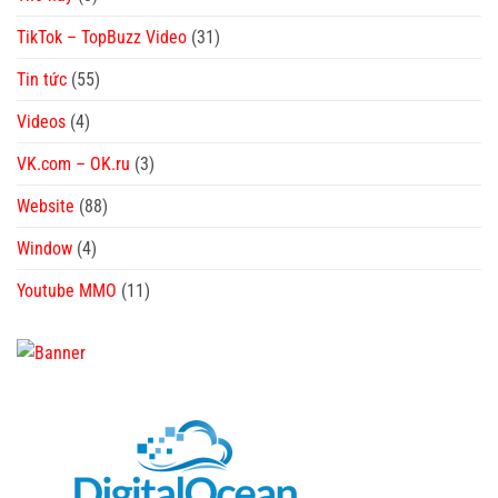
TikTok – TopBuzz Video
(31)
Tin tức
(55)
Videos
(4)
VK.com – OK.ru
(3)
Website
(88)
Window
(4)
Youtube MMO
(11)