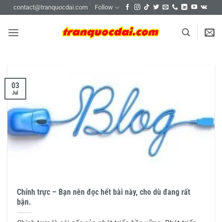
Skip
contact@tranquocdai.com
Follow
to
content
03
Jul
Chính trực – Bạn nên đọc hết bài này, cho dù đang rất
bận.