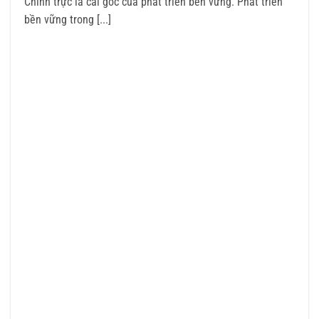
Chính trực là cái gốc của phát triển bền vững. Phát triển
bền vững trong [...]