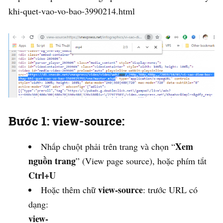
khi-quet-vao-vo-bao-3990214.html
Bước 1: view-source:
Xem
Nhấp chuột phải trên trang và chọn “
nguồn trang
” (View page source), hoặc phím tắt
Ctrl+U
view-source
Hoặc thêm chữ
: trước URL có
dạng:
view-