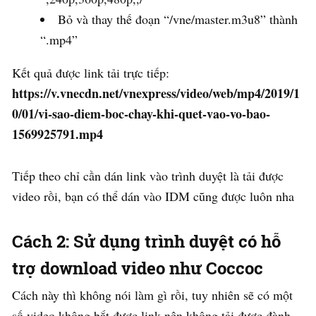
Bỏ và thay thế đoạn “/vne/master.m3u8” thành
“.mp4”
Kết quả được link tải trực tiếp:
https://v.vnecdn.net/vnexpress/video/web/mp4/2019/1
0/01/vi-sao-diem-boc-chay-khi-quet-vao-vo-bao-
1569925791.mp4
Tiếp theo chỉ cần dán link vào trình duyệt là tải được
video rồi, bạn có thể dán vào IDM cũng được luôn nha
Cách 2: Sử dụng trình duyệt có hỗ
trợ download video như Coccoc
Cách này thì không nói làm gì rồi, tuy nhiên sẽ có một
số video không bắt được link nên không tải được đành