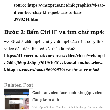
source:https://vnexpress.net/infographics/vi-sao-
diem-boc-chay-khi-quet-vao-vo-bao-
3990214.html
Bước 2: Bấm Ctrl+F và tìm chữ mp4:
=> Sẽ có 3 chữ mp4, chú ý chữ mp4 đầu tiên, copy link
video đầu tiên, link có kết thúc là m3u8:
https://d1.vnecdn.net/vnexpress/video/video/web/mp4
/,240p,360p,480p,,/2019/10/01/vi-sao-diem-boc-chay-
khi-quet-vao-vo-bao-1569925791/vne/master.m3u8
Related Post
Cách tải video facebook khi gặp video
đăng kèm ảnh
Việc gặp một video đăng kèm hình ảnh không còn là chuyện