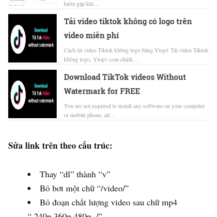
hiếm gặp khi…
Tải video tiktok không có logo trên
video miễn phí
Cách tải video Tiktok không logo bằng Ytop1 Tải video Tiktok
không logo, Ytop1.com chính…
Download TikTok videos Without
Watermark for FREE
You are not required to install any software on your computer
or mobile phone, all…
Sửa link trên theo cấu trúc:
Thay “dl” thành “v”
Bỏ bơt một chữ “/video/”
Bỏ đoạn chất lượng video sau chữ mp4
“,240p,360p,480p,,/”