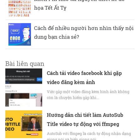
họa Tết Ất Tỵ
Cách để nhiều người hơn nhìn thấy nội
dung bạn chia sẻ?
Bài liên quan
Cách tải video facebook khi gặp
video đăng kèm ảnh
Việc gặp một video đăng kèm hình ảnh không
còn là chuyện hiếm gặp khi…
Hướng dẫn chi tiết làm AutoSub
Title video tự động với ffmpeg
AutoSub với ffmpeg là cách tự động nhận dạng
giọng nói và biến giọng nói…