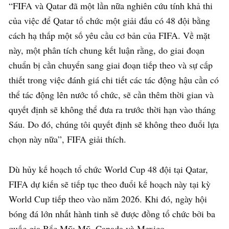
“FIFA và Qatar đã một lần nữa nghiên cứu tính khả thi
của việc để Qatar tổ chức một giải đấu có 48 đội bằng
cách hạ thấp một số yêu cầu cơ bản của FIFA. Về mặt
này, một phân tích chung kết luận rằng, do giai đoạn
chuẩn bị cần chuyển sang giai đoạn tiếp theo và sự cấp
thiết trong việc đánh giá chi tiết các tác động hậu cần có
thể tác động lên nước tổ chức, sẽ cần thêm thời gian và
quyết định sẽ không thể đưa ra trước thời hạn vào tháng
Sáu. Do đó, chúng tôi quyết định sẽ không theo đuổi lựa
chọn này nữa”, FIFA giải thích.
Dù hủy kế hoạch tổ chức World Cup 48 đội tại Qatar,
FIFA dự kiến sẽ tiếp tục theo đuổi kế hoạch này tại kỳ
World Cup tiếp theo vào năm 2026. Khi đó, ngày hội
bóng đá lớn nhất hành tinh sẽ được đồng tổ chức bởi ba
quốc gia Bắc Mỹ: Mỹ, Canada và Mexico.