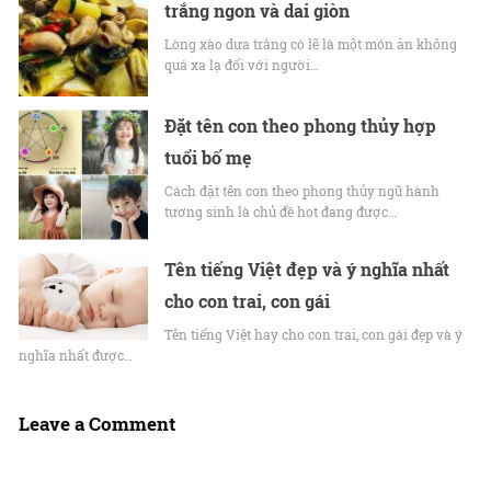
trắng ngon và dai giòn
Lòng xào dưa trắng có lẽ là một món ăn không
quá xa lạ đối với người…
Đặt tên con theo phong thủy hợp
tuổi bố mẹ
Cách đặt tên con theo phong thủy ngũ hành
tương sinh là chủ đề hot đang được…
Tên tiếng Việt đẹp và ý nghĩa nhất
cho con trai, con gái
Tên tiếng Việt hay cho con trai, con gái đẹp và ý
nghĩa nhất được…
Leave a Comment