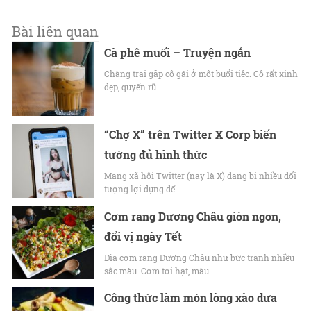
Bài liên quan
Cà phê muối – Truyện ngắn
Chàng trai gặp cô gái ở một buổi tiệc. Cô rất xinh
đẹp, quyến rũ…
“Chợ X” trên Twitter X Corp biến
tướng đủ hình thức
Mạng xã hội Twitter (nay là X) đang bị nhiều đối
tượng lợi dụng để…
Cơm rang Dương Châu giòn ngon,
đổi vị ngày Tết
Đĩa cơm rang Dương Châu như bức tranh nhiều
sắc màu. Cơm tơi hạt, màu…
Công thức làm món lòng xào dưa