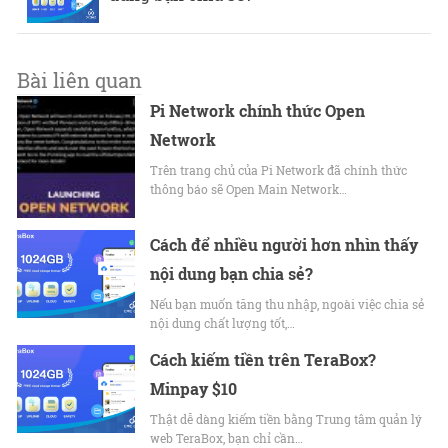
Bài liên quan
Pi Network chính thức Open
Network
Trên trang chủ của Pi Network đã chính thức
thông báo sẽ Open Main Network…
Cách để nhiều người hơn nhìn thấy
nội dung bạn chia sẻ?
Nếu bạn muốn tăng thu nhập, ngoài việc chia sẻ
nội dung chất lượng tốt,…
Cách kiếm tiền trên TeraBox?
Minpay $10
Thật dễ dàng kiếm tiền bằng Trung tâm quản lý
web TeraBox, bạn chỉ cần…