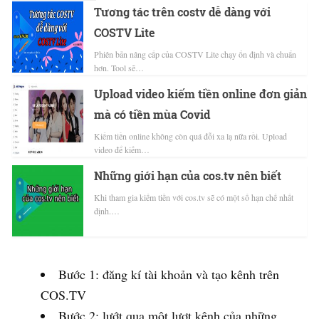
Tương tác trên costv dễ dàng với
COSTV Lite
Phiên bản nâng cấp của COSTV Lite chạy ổn định và chuẩn
hơn. Tool sẽ…
Upload video kiếm tiền online đơn giản
mà có tiền mùa Covid
Kiếm tiền online không còn quá đỗi xa lạ nữa rồi. Upload
video để kiếm…
Những giới hạn của cos.tv nên biết
Khi tham gia kiếm tiền với cos.tv sẽ có một số hạn chế nhất
định.…
Bước 1: đăng kí tài khoản và tạo kênh trên
COS.TV
Bước 2: lướt qua một lượt kênh của những