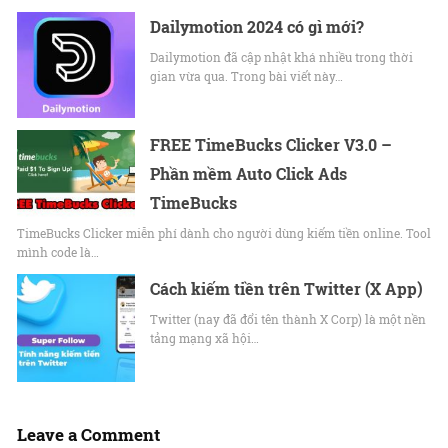
Dailymotion 2024 có gì mới?
Dailymotion đã cập nhật khá nhiều trong thời
gian vừa qua. Trong bài viết này…
FREE TimeBucks Clicker V3.0 –
Phần mềm Auto Click Ads
TimeBucks
TimeBucks Clicker miễn phí dành cho người dùng kiếm tiền online. Tool
mình code là…
Cách kiếm tiền trên Twitter (X App)
Twitter (nay đã đổi tên thành X Corp) là một nền
tảng mạng xã hội…
Leave a Comment