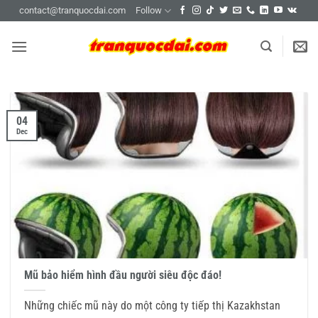
Skip
contact@tranquocdai.com
Follow
to
content
04
Dec
Mũ bảo hiểm hình đầu người siêu độc đáo!
Những chiếc mũ này do một công ty tiếp thị Kazakhstan