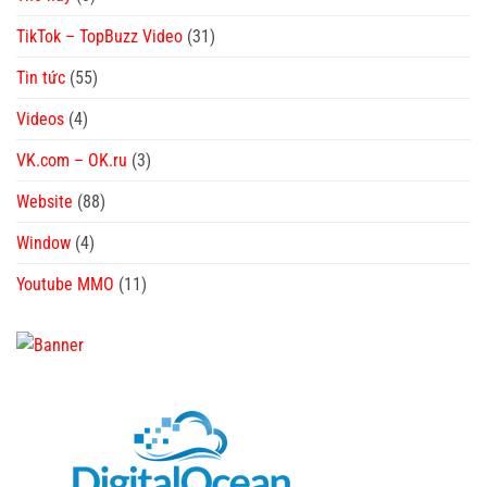
TikTok – TopBuzz Video
(31)
Tin tức
(55)
Videos
(4)
VK.com – OK.ru
(3)
Website
(88)
Window
(4)
Youtube MMO
(11)